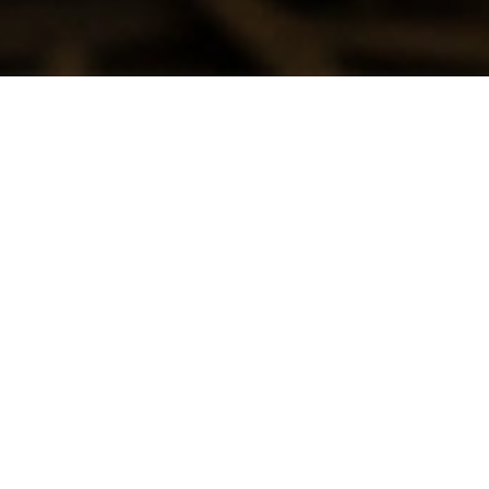
Découvrez l'Aerogommage en Basse-
Normandie avec AEROCRYO
Qu'est-ce que l'Aerogommage ?
L'aérogommage est une technique de nettoyage
douce et écologique qui utilise un mélange d'air
comprimé et d'abrasifs naturels pour nettoyer et
restaurer toutes sortes de surfaces. Contrairement
au sablage traditionnel, l'aérogommage permet de
travailler avec une grande précision et sans altérer
les matériaux sous-jacents.
Pourquoi Choisir l'Aerogommage en
Basse-Normandie ?
La Basse-Normandie est une région riche en