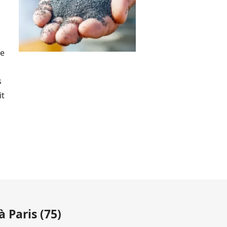
de
s
it
 Paris (75)