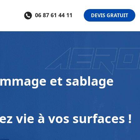
06 87 61 44 11
DEVIS GRATUIT
mmage et sablage
z vie à vos surfaces !