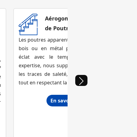
Aérogommage et Sablage
de Poutres & Escaliers
Les poutres apparentes et les escaliers en
bois ou en métal peuvent perdre leur
V
éclat avec le temps. Grâce à notre
,
expertise, nous supprimons efficacement
?
les traces de saleté, vernis ou peinture,
n
e
tout en respectant la structure d’origine.
m
u
i
s
En savoir plus
r