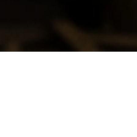
AEROCRYO
Spécialiste de l’Aérogommage à
Boulogne-Billancourt (92) : Décapage
et Sablage de Précision
Valorisez vos surfaces à Boulogne-
Billancourt grâce à un procédé
écologique performant
AEROCRYO, expert de l’aérogommage à Boulogne-
Billancourt, intervient pour le décapage écologique et