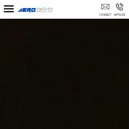
Aérogommage Meuble Ancien À Domicile 75